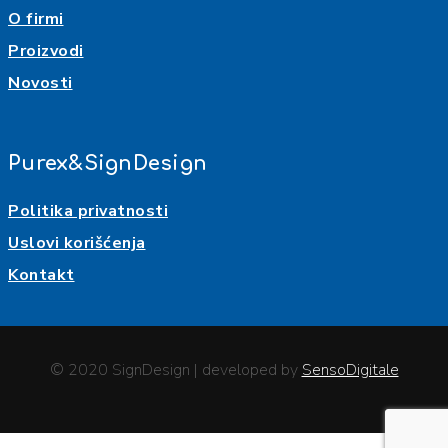
O firmi
Proizvodi
Novosti
Purex&SignDesign
Politika privatnosti
Uslovi korišćenja
Kontakt
© 2020 SignDesign | developed by
SensoDigitale