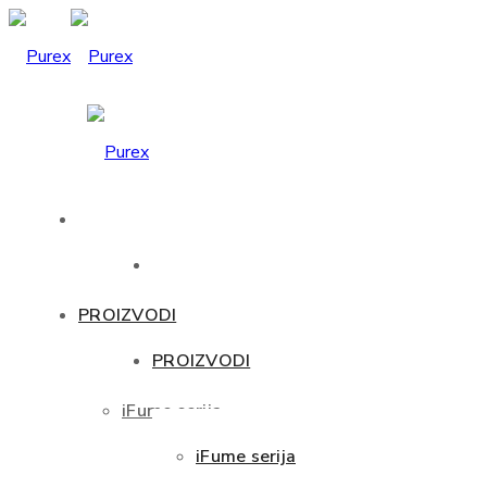
PROIZVODI
PROIZVODI
iFume serija
iFume serija
Uvod