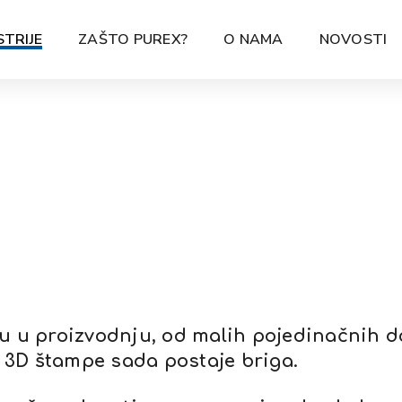
STRIJE
ZAŠTO PUREX?
O NAMA
NOVOSTI
u u proizvodnju, od malih pojedinačnih do
iz 3D štampe sada postaje briga.