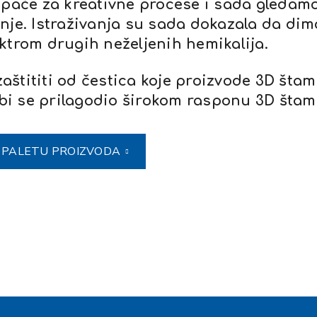
mpače za kreativne procese i sada gledamo 
dnje. Istraživanja su sada dokazala da di
ktrom drugih neželjenih hemikalija.
zaštititi od čestica koje proizvode 3D štam
bi se prilagodio širokom rasponu 3D štam
U PALETU PROIZVODA