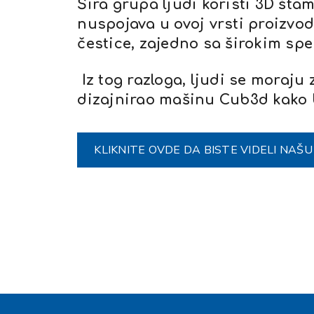
Šira grupa ljudi koristi 3D šta
nuspojava u ovoj vrsti proizvo
čestice, zajedno sa širokim spe
Iz tog razloga, ljudi se moraju 
dizajnirao mašinu Cub3d kako 
KLIKNITE OVDE DA BISTE VIDELI NAŠ