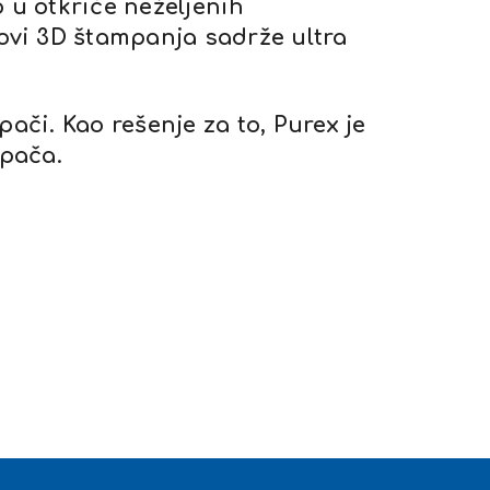
u otkriće neželjenih
movi 3D štampanja sadrže ultra
pači. Kao rešenje za to, Purex je
pača.