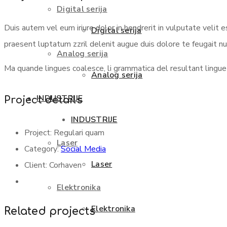
Digital serija
Duis autem vel eum iriure dolor in hendrerit in vulputate velit 
Digital serija
praesent luptatum zzril delenit augue duis dolore te feugait null
Analog serija
Ma quande lingues coalesce, li grammatica del resultant lingue e
Analog serija
INDUSTRIJE
Project details
INDUSTRIJE
Project:
Regulari quam
Laser
Category:
Social Media
Laser
Client:
Corhaven
Elektronika
Elektronika
Related projects