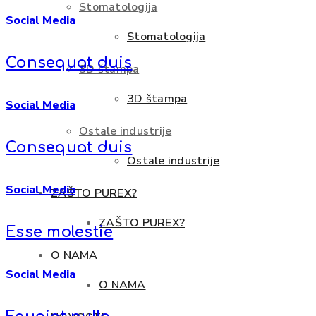
Stomatologija
Social Media
Stomatologija
Consequat duis
3D štampa
3D štampa
Social Media
Ostale industrije
Consequat duis
Ostale industrije
Social Media
ZAŠTO PUREX?
ZAŠTO PUREX?
Esse molestie
O NAMA
Social Media
O NAMA