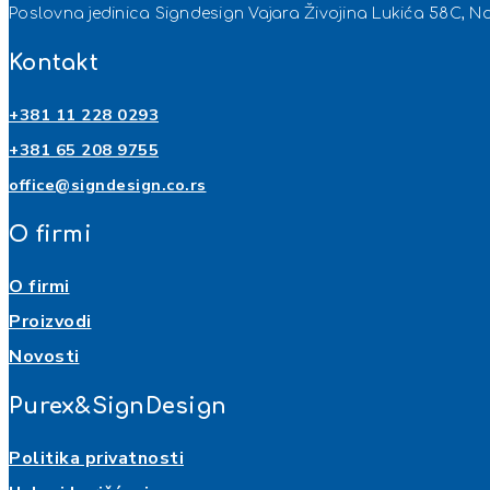
Poslovna jedinica Signdesign Vajara Živojina Lukića 58C, N
Kontakt
+381 11 228 0293
+381 65 208 9755
office@signdesign.co.rs
O firmi
O firmi
Proizvodi
Novosti
Purex&SignDesign
Politika privatnosti