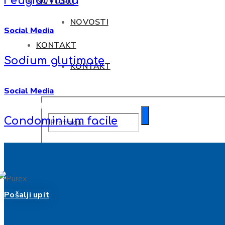
Feugiat nulla
NOVOSTI
NOVOSTI
Social Media
KONTAKT
Sodium glutimate
KONTAKT
Social Media
Poslati upit
Condominium facile
Pošalji upit