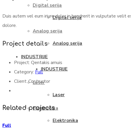
Digital serija
Duis autem vel eum iriure dolor in hendrerit in vulputate velit 
Digital serija
dolore.
Analog serija
Analog serija
Project details
INDUSTRIJE
Project:
Qentakis amuis
INDUSTRIJE
Category:
Full
Client:
Costructor
Laser
Laser
Related projects
Elektronika
Elektronika
Full