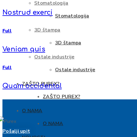
Stomatologija
Nostrud exerci
Stomatologija
3D štampa
Full
3D štampa
Veniam quis
Ostale industrije
Full
Ostale industrije
ZAŠTO PUREX?
Quam occidental
ZAŠTO PUREX?
O NAMA
O NAMA
Pošalji upit