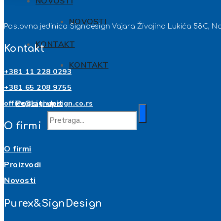
NOVOSTI
NOVOSTI
Poslovna jedinica Signdesign Vajara Živojina Lukića 58C, N
KONTAKT
Kontakt
KONTAKT
+381 11 228 0293
+381 65 208 9755
Poslati upit
office@signdesign.co.rs
O firmi
O firmi
Proizvodi
Novosti
Purex&SignDesign